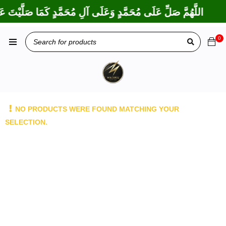
اللَّهُمَّ صَلِّ عَلَى مُحَمَّدٍ وَعَلَى آلِ مُحَمَّدٍ كَمَا صَلَّيْتَ عَل
0
NO PRODUCTS WERE FOUND MATCHING YOUR
SELECTION.