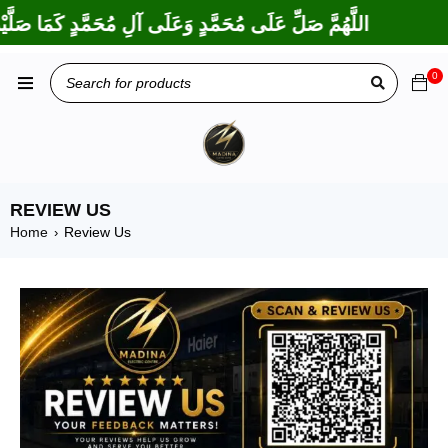
اللَّهُمَّ صَلِّ عَلَى مُحَمَّدٍ وَعَلَى آلِ مُحَمَّدٍ كَمَا صَلَّيْت
0
REVIEW US
Home
Review Us
›