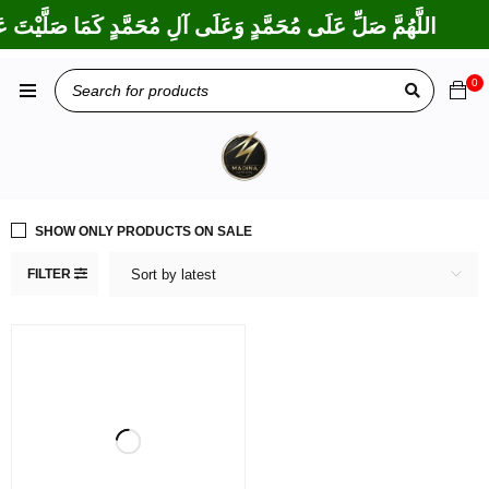
اللَّهُمَّ صَلِّ عَلَى مُحَمَّدٍ وَعَلَى آلِ مُحَمَّدٍ كَمَا صَلَّيْتَ عَل
0
SHOW ONLY PRODUCTS ON SALE
FILTER
Sort by latest