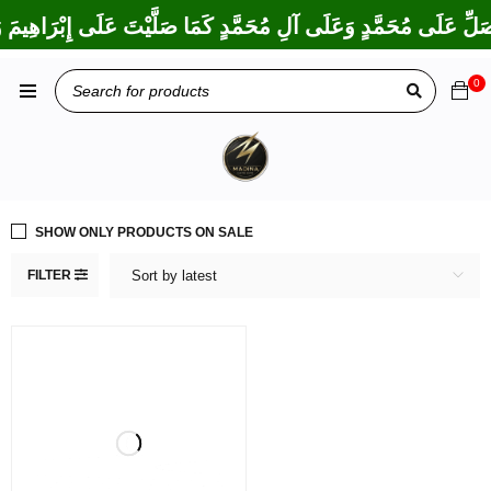
صَلِّ عَلَى مُحَمَّدٍ وَعَلَى آلِ مُحَمَّدٍ كَمَا صَلَّيْتَ عَلَى إِبْرَاهِيمَ وَ
0
SHOW ONLY PRODUCTS ON SALE
FILTER
Sort by latest