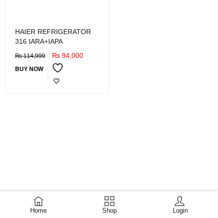
HAIER REFRIGERATOR
316 IARA+IAPA
₨
94,000
₨
114,999
BUY NOW
Home
Shop
Login