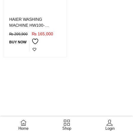
HAIER WASHING
MACHINE HW100-
14929S3
₨
165,000
₨
209,900
BUY NOW
Home
Shop
Login