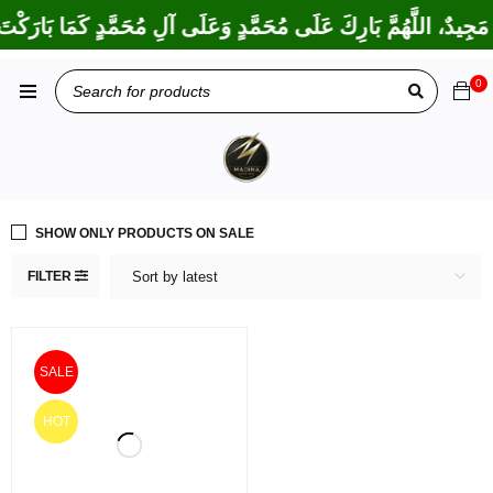
مَجِيدٌ، اللَّهُمَّ بَارِكَ عَلَى مُحَمَّدٍ وَعَلَى آلِ مُحَمَّدٍ كَمَا بَارَكْتَ
0
SHOW ONLY PRODUCTS ON SALE
FILTER
Sort by latest
SALE
HOT