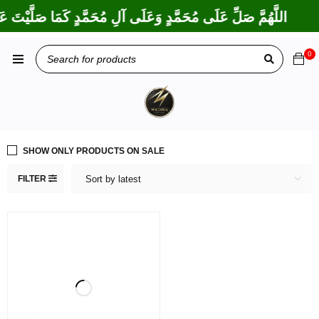
اللَّهُمَّ صَلِّ عَلَى مُحَمَّدٍ وَعَلَى آلِ مُحَمَّدٍ كَمَا صَلَّيْتَ عَل
0
SHOW ONLY PRODUCTS ON SALE
FILTER
Sort by latest