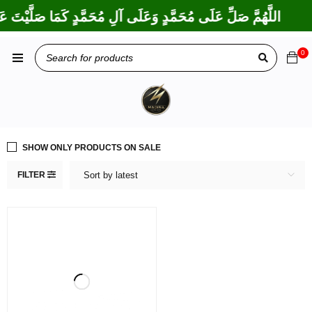
اللَّهُمَّ صَلِّ عَلَى مُحَمَّدٍ وَعَلَى آلِ مُحَمَّدٍ كَمَا صَلَّيْتَ عَل
0
SHOW ONLY PRODUCTS ON SALE
FILTER
Sort by latest